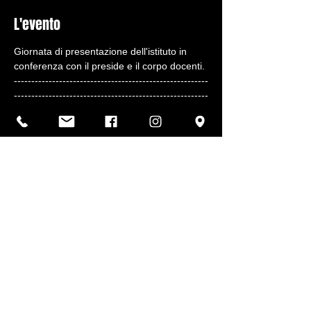
L'evento
Giornata di presentazione dell'istituto in 
conferenza con il preside e il corpo docenti.
--------------------------------------------------------
--------------------------------------------------------
---------
In previsione della grande affluenza è 
obbligatorio prenotare la propria presenza.
Vista la grande richiesta resta comunque 
possibile fissare un colloquio con il 
dirigente per confermare la propria 
iscrizione.
Condividi questo evento