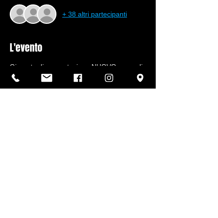
+ 38 altri partecipanti
L'evento
Giornata di presentazione NUOVO corso di 
studi  approvato il 18 Gennaio:
ISTITUTO TECNICO QUADRIENNALE 
In collaborazione con:
IEFP: ENAIP - ASLAM
ITS: ITS MOVE - IST MOBILITA' 
SOSTENIBILE
Condividi questo evento