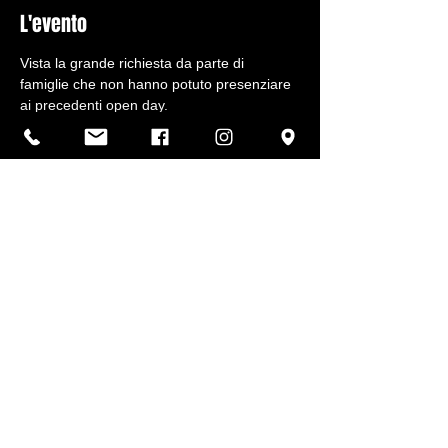
L'evento
Vista la grande richiesta da parte di 
famiglie che non hanno potuto presenziare 
ai precedenti open day.
Il polo scolastico organizza, per tutti i suoi 
indirizzi, una giornata dove poter far visita 
alla struttura e confrontarsi con i nostri 
docenti e studenti.
Per una migliore organizzazione è 
obbligatorio penotare la propria presenza.
Condividi questo evento